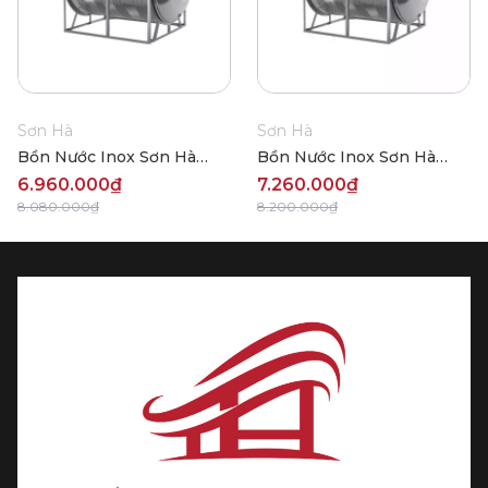
Sơn Hà
Sơn Hà
Bồn Nước Inox Sơn Hà
Bồn Nước Inox Sơn Hà
Ngang 2000L (Φ1140)
Ngang 2000L (Φ1380)
6.960.000₫
7.260.000₫
8.080.000₫
8.200.000₫