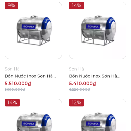
9%
14%
Sơn Hà
Sơn Hà
Bồn Nước Inox Sơn Hà
Bồn Nước Inox Sơn Hà
Ngang 1500L (Φ960)
Ngang 1500L (Φ1140)
5.510.000₫
5.410.000₫
5.990.000₫
6.220.000₫
14%
12%