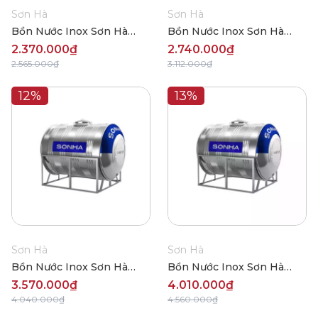
Sơn Hà
Sơn Hà
Bồn Nước Inox Sơn Hà
Bồn Nước Inox Sơn Hà
Ngang 500L Φ720
Ngang 700L (Φ720)
2.370.000₫
2.740.000₫
2.565.000₫
3.112.000₫
12%
13%
Sơn Hà
Sơn Hà
Bồn Nước Inox Sơn Hà
Bồn Nước Inox Sơn Hà
Ngang 1000L (Φ960)
Ngang 1200L (Φ980)
3.570.000₫
4.010.000₫
4.040.000₫
4.560.000₫