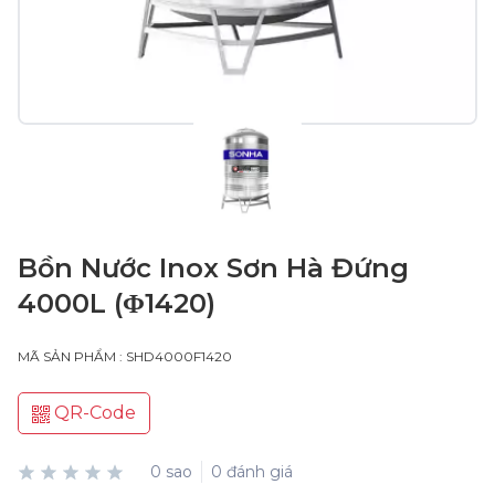
Bồn Nước Inox Sơn Hà Đứng
4000L (Φ1420)
MÃ SẢN PHẨM : SHD4000F1420
QR-Code
0 sao
0 đánh giá