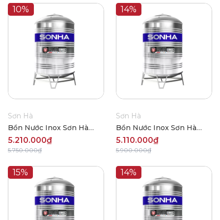
10%
14%
Sơn Hà
Sơn Hà
Bồn Nước Inox Sơn Hà
Bồn Nước Inox Sơn Hà
Đứng 1500L (Φ960)
Đứng 1500L (Φ1140)
5.210.000₫
5.110.000₫
5.750.000₫
5.900.000₫
15%
14%