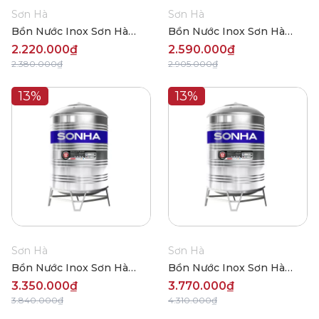
Sơn Hà
Sơn Hà
Bồn Nước Inox Sơn Hà
Bồn Nước Inox Sơn Hà
Đứng 500L (Φ720)
Đứng 700L (Φ720)
2.220.000₫
2.590.000₫
2.380.000₫
2.905.000₫
13%
13%
Sơn Hà
Sơn Hà
Bồn Nước Inox Sơn Hà
Bồn Nước Inox Sơn Hà
Đứng 1000L (Φ960)
Đứng 1200L (Φ980)
3.350.000₫
3.770.000₫
3.840.000₫
4.310.000₫