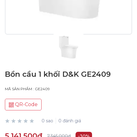
Bồn cầu 1 khối D&K GE2409
MÃ SẢN PHẨM : GE2409
QR-Code
0 sao
0 đánh giá
5.141.500₫
7.345.000₫
-30%