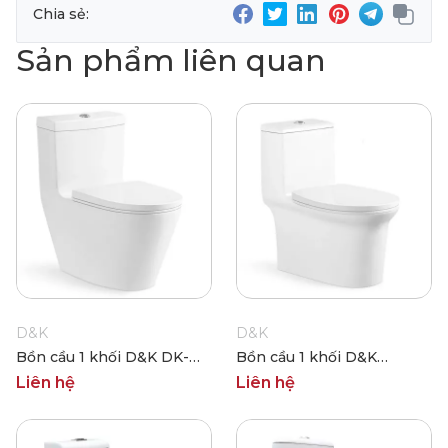
Chia sẻ:
Sản phẩm liên quan
D&K
D&K
Bồn cầu 1 khối D&K DK-
Bồn cầu 1 khối D&K
C2376
DKC2402
Liên hệ
Liên hệ