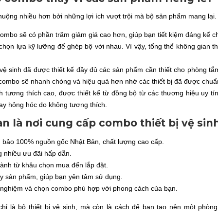
uộng nhiều hơn bởi những lợi ích vượt trội mà bộ sản phẩm mang lại
 combo sẽ có phần trăm giảm giá cao hơn, giúp bạn tiết kiệm đáng kể ch
họn lựa kỹ lưỡng để ghép bộ với nhau. Vì vậy, tổng thể không gian t
bị vệ sinh đã được thiết kế đầy đủ các sản phẩm cần thiết cho phòng 
ới combo sẽ nhanh chóng và hiệu quả hơn nhờ các thiết bị đã được chuẩ
nh tương thích cao, được thiết kế từ đồng bộ từ các thương hiệu uy 
 hay hỏng hóc do không tương thích.
là nơi cung cấp combo thiết bị vệ sinh
m bảo 100% nguồn gốc Nhật Bản, chất lượng cao cấp.
g nhiều ưu đãi hấp dẫn.
hành từ khâu chọn mua đến lắp đặt.
ùy sản phẩm, giúp bạn yên tâm sử dụng.
 nghiệm và chọn combo phù hợp với phong cách của bạn.
 bộ thiết bị vệ sinh, mà còn là cách để bạn tạo nên một phòng t