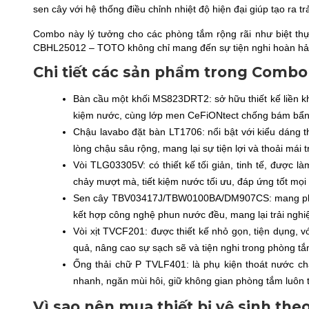
sen cây với hệ thống điều chỉnh nhiệt độ hiện đại giúp tạo ra t
Combo này lý tưởng cho các phòng tắm rộng rãi như biệt th
CBHL25012 – TOTO không chỉ mang đến sự tiện nghi hoàn hảo
Chi tiết các sản phẩm trong Comb
Bàn cầu một khối MS823DRT2: sở hữu thiết kế liền kh
kiệm nước, cùng lớp men CeFiONtect chống bám bẩn 
Chậu lavabo đặt bàn LT1706: nổi bật với kiểu dáng t
lòng chậu sâu rộng, mang lại sự tiện lợi và thoải mái 
Vòi TLG03305V: có thiết kế tối giản, tinh tế, được
chảy mượt mà, tiết kiệm nước tối ưu, đáp ứng tốt mọi
Sen cây TBV03417J/TBW0100BA/DM907CS: mang phong 
kết hợp công nghệ phun nước đều, mang lại trải nghiệ
Vòi xịt TVCF201: được thiết kế nhỏ gọn, tiện dụng, 
quả, nâng cao sự sạch sẽ và tiện nghi trong phòng tắ
Ống thải chữ P TVLF401: là phụ kiện thoát nước ch
nhanh, ngăn mùi hôi, giữ không gian phòng tắm luôn 
Vì sao nên mua thiết bị vệ sinh th