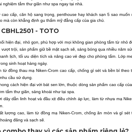
rải nghiệm tắm thư giãn như spa ngay tại nhà.
ự cao cấp, căn hộ sang trọng, penthouse hay khách sạn 5 sao muốn
 mà còn khẳng định gu thẩm mỹ đẳng cấp của gia chủ.
o CBHL2501 - TOTO
ối hiện đại, nhỏ gọn, phù hợp với mọi không gian phòng tắm từ nhỏ đ
vượt trội, sản phẩm giữ bề mặt sạch sẽ, sáng bóng qua nhiều năm sử
hanh lịch, tối ưu diện tích và nâng cao vẻ đẹp cho phòng tắm. Lớp me
trong sinh hoạt hàng ngày.
 làm từ đồng thau mạ Niken-Crom cao cấp, chống gỉ sét và bền bỉ th
 nhu cầu sử dụng.
cách hiện đại với bát sen lớn, thuộc dòng sản phẩm cao cấp của T
m tắm thư giãn, sảng khoái như tại spa.
với dây dẫn linh hoạt và đầu xịt điều chỉnh áp lực, làm từ nhựa mạ N
m.
ất lượng cao, làm từ đồng mạ Niken-Crom, chống ăn mòn và gỉ sét 
thoáng đãng và sạch sẽ.
eo combo thay vì các sản phẩm riêng lẻ?