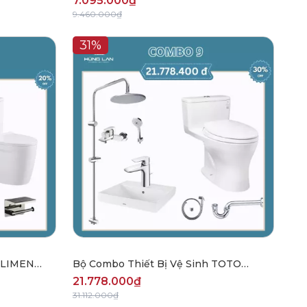
7.095.000₫
9.460.000₫
31%
 ELIMEN
Bộ Combo Thiết Bị Vệ Sinh TOTO
CBHL2509
21.778.000₫
31.112.000₫