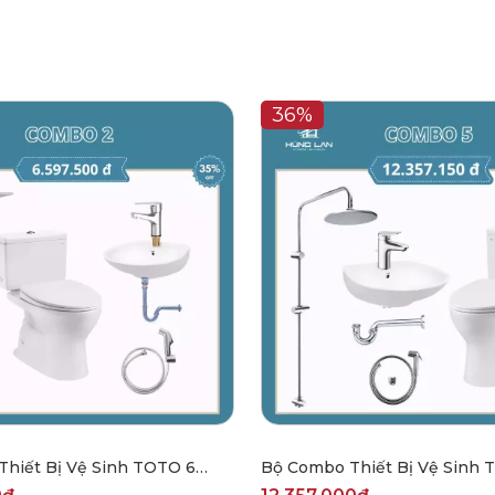
36%
hiết Bị Vệ Sinh TOTO 6
Bộ Combo Thiết Bị Vệ Sinh
2502
CBHL2505