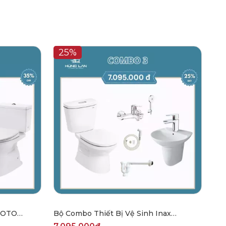
25%
 TOTO
Bộ Combo Thiết Bị Vệ Sinh Inax
CBHL2503