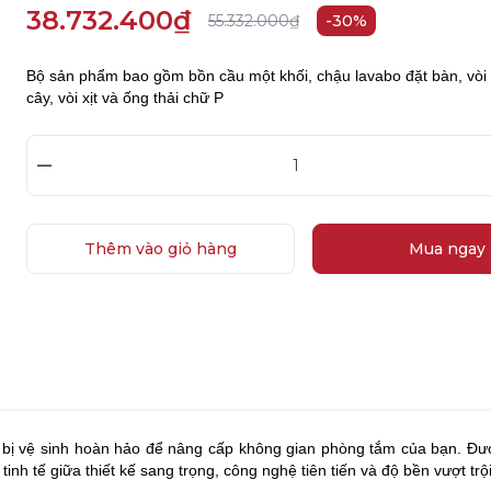
38.732.400₫
55.332.000₫
-30%
Bộ sản phẩm bao gồm bồn cầu một khối, chậu lavabo đặt bàn, vòi
cây, vòi xịt và ống thải chữ P
–
Thêm vào giỏ hàng
Mua ngay
 vệ sinh hoàn hảo để nâng cấp không gian phòng tắm của bạn. Đượ
h tế giữa thiết kế sang trọng, công nghệ tiên tiến và độ bền vượt trộ