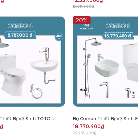
0₫
12.357.000₫
19.011.000₫
20%
hiết Bị Vệ Sinh TOTO
Bộ Combo Thiết Bị Vệ Sinh
CBHL2508
0₫
18.770.400₫
23.463.000₫