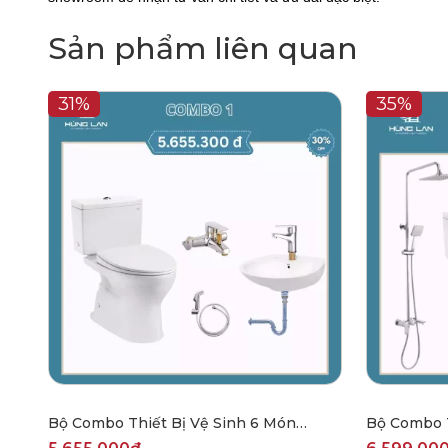
Sản phẩm liên quan
31%
35%
Bộ Combo Thiết Bị Vệ Sinh 6 Món
Bộ Combo T
CBHL2501
Món CBHL