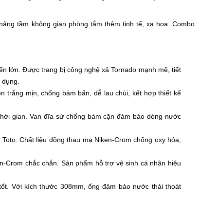
 nâng tầm không gian phòng tắm thêm tinh tế, xa hoa. Combo
ến lớn. Được trang bị công nghệ xả Tornado mạnh mẽ, tiết
 dụng.
n trắng mịn, chống bám bẩn, dễ lau chùi, kết hợp thiết kế
eo thời gian. Van đĩa sứ chống bám cặn đảm bảo dòng nước
oto. Chất liệu đồng thau mạ Niken-Crom chống oxy hóa,
iken-Crom chắc chắn. Sản phẩm hỗ trợ vệ sinh cá nhân hiệu
tốt. Với kích thước 308mm, ống đảm bảo nước thải thoát