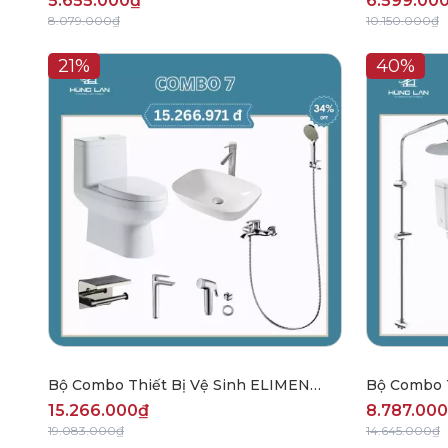
5.655.000₫
6.599.00
8.079.000₫
10.150.000₫
21%
40%
Bộ Combo Thiết Bị Vệ Sinh ELIMEN
Bộ Combo T
CBHL2507
CBHL2504
15.266.000₫
8.787.00
19.083.000₫
14.645.000₫