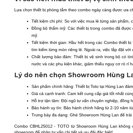
Lựa chọn thiết bị phòng tắm theo combo ngày càng được ưa ch
Tiết kiệm chi phí: So với việc mua lẻ từng sản phẩm,
Đồng bộ thẩm mỹ: Các thiết bị trong combo đã được c
mỹ.
Tiết kiệm thời gian: Hầu hết trong các Combo thiết 
tìm kiếm từng món riêng lẻ. Ngoài ra, việc lắp đặt v
Chất lượng bảo đảm: Thiết bị vệ sinh trong bộ có tí
nước và các phụ kiện khác, giảm thiểu nguy cơ rò rỉ
Lý do nên chọn Showroom Hùng Lan 
Sản phẩm chính hãng: Thiết bị Toto tại Hùng Lan đả
Giá cả cạnh tranh: Cam kết cung cấp giá tốt nhất cùn
Hỗ trợ tận tâm: Đội ngũ tư vấn chuyên nghiệp, đồng 
Bảo hành uy tín: Bảo hành chính hãng từ 2-10 năm t
Trưng bày đa dạng: Ghé Showroom Hùng Lan để trải
Combo CBHL25012 - TOTO từ Showroom Hùng Lan không chỉ là
showroom để nhận tư vấn chi tiết và ưu đãi đặc biệt!