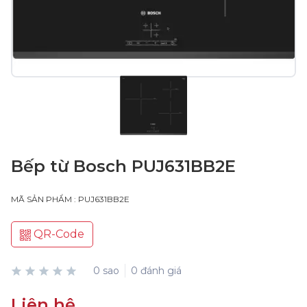
Bếp từ Bosch PUJ631BB2E
MÃ SẢN PHẨM : PUJ631BB2E
QR-Code
0 sao
0 đánh giá
Liên hệ