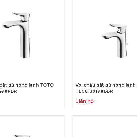
 gật gù nóng lạnh TOTO
Vòi chậu gật gù nóng lạn
4V#PBR
TLG01301V#BBR
Liên hệ