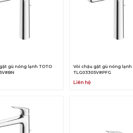
 gật gù nóng lạnh TOTO
Vòi chậu gật gù nóng lạn
5V#BN
TLG03305V#PFG
Liên hệ