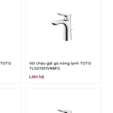
h TOTO
Vòi chậu gật gù nóng lạnh TOTO
TLG01301V#BFG
Liên hệ