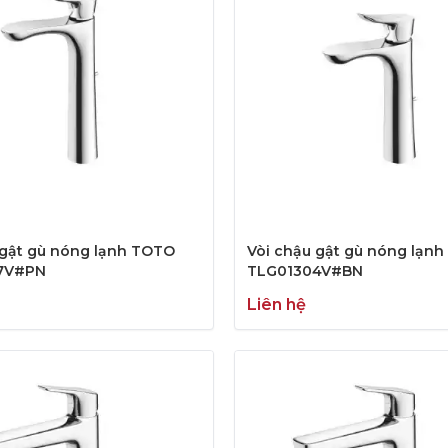
 gật gù nóng lạnh TOTO
Vòi chậu gật gù nóng lạn
7V#PN
TLG01304V#BN
Liên hệ