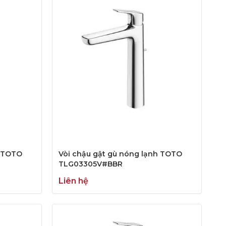
h TOTO
Vòi chậu gật gù nóng lạnh TOTO
TLG03305V#BBR
Liên hệ