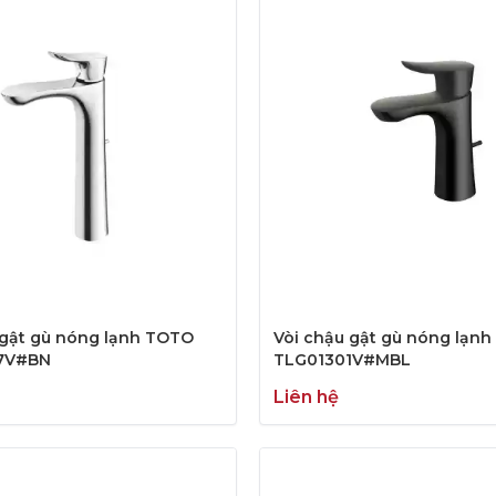
 gật gù nóng lạnh TOTO
Vòi chậu gật gù nóng lạn
7V#BN
TLG01301V#MBL
Liên hệ