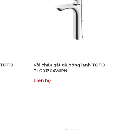
h TOTO
Vòi chậu gật gù nóng lạnh TOTO
TLG01304V#PN
Liên hệ