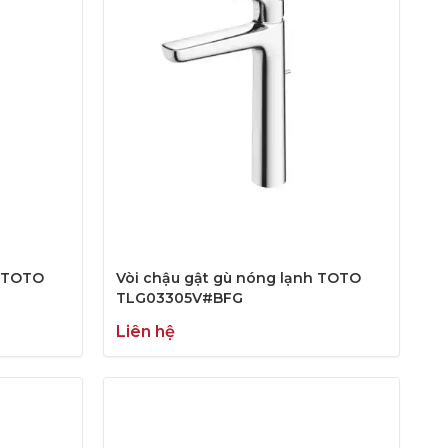
h TOTO
Vòi chậu gật gù nóng lạnh TOTO
TLG03305V#BFG
Liên hệ