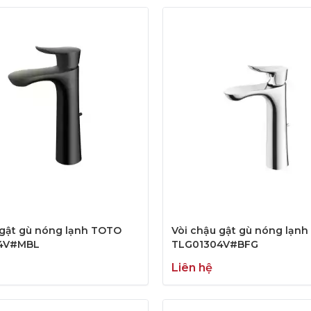
 gật gù nóng lạnh TOTO
Vòi chậu gật gù nóng lạn
4V#MBL
TLG01304V#BFG
Liên hệ