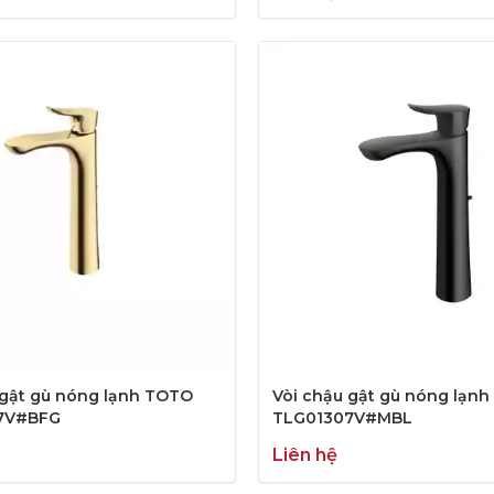
 gật gù nóng lạnh TOTO
Vòi chậu gật gù nóng lạn
7V#BFG
TLG01307V#MBL
Liên hệ