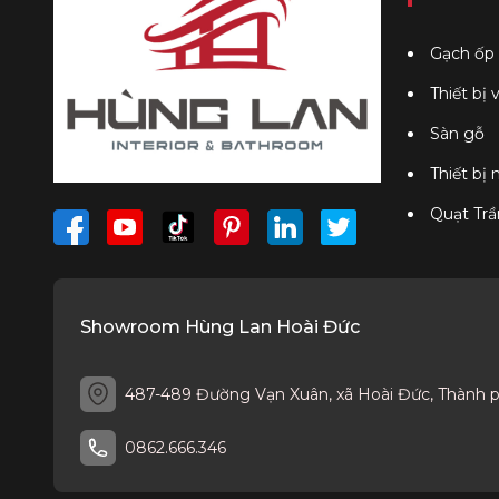
Gạch ốp 
Thiết bị 
Sàn gỗ
Thiết bị
Quạt Trầ
Showroom Hùng Lan Hoài Đức
487-489 Đường Vạn Xuân, xã Hoài Đức, Thành 
0862.666.346