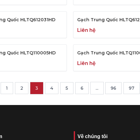
ung Quốc HLTQ612031HD
Gạch Trung Quốc HLTQ61
Liên hệ
ung Quốc HLTQ110005HD
Gạch Trung Quốc HLTQ11
Liên hệ
1
2
3
4
5
6
...
96
97
m
Về chúng tôi