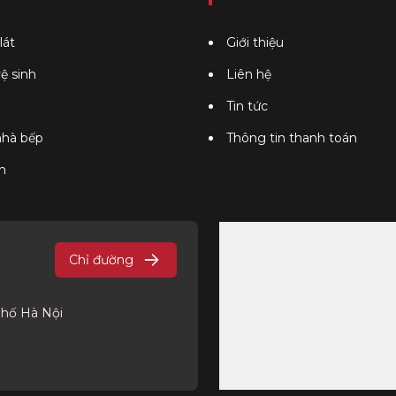
lát
Giới thiệu
vệ sinh
Liên hệ
Tin tức
 nhà bếp
Thông tin thanh toán
n
Chỉ đường
phố Hà Nội