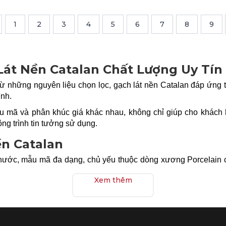
1
2
3
4
5
6
7
8
9
Lát Nền Catalan Chất Lượng Uy Tín 
ừ những nguyên liệu chọn lọc, gạch lát nền Catalan đáp ứng ti
ình.
ẫu mã và phân khúc giá khác nhau, không chỉ giúp cho khác
ng trình tin tưởng sử dụng.
ền Catalan
h thước, mẫu mã đa dạng, chủ yếu thuộc dòng xương Porcelain
a còn có tính năng kháng khuẩn, an toàn cho sức khỏe con ngư
Xem thêm
gồm: 30x30, 40x40, 50x50, 60x60, 80x80, 100x100 cm có thể ứn
 Đặc biệt dòng gạch khổ lớn của Catalan đem đến giải pháp h
o có thể kể đến như: Centurion 100, Classic Stone, Sofia, Silk
 tự nhiên.