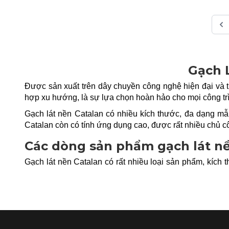
Gạch 
Được sản xuất trên dây chuyền công nghệ hiện đại và t
hợp xu hướng, là sự lựa chọn hoàn hảo cho mọi công tr
Gạch lát nền Catalan có nhiều kích thước, đa dạng m
Catalan còn có tính ứng dụng cao, được rất nhiều chủ cô
Các dòng sản phẩm gạch lát n
Gạch lát nền Catalan có rất nhiều loại sản phẩm, kíc
nước, chống trầy xước, khả năng chịu lực tốt và hơn nữ
Các kích thước chủ yếu của gạch lát nền Catalan bao 
sân vườn, phòng khách, phòng ngủ, nhà bếp và nhà tắm.
Các bộ sưu tập gạch Catalan nổi tiếng được đánh giá ca
hiện chân thực bề mặt của những vật liệu quý hiếm trong