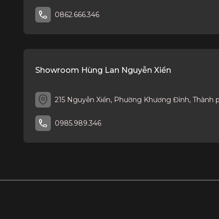
Quý khách có thể tham khảo các mẫu gạch Catalan mới 
0862.666.346
Showroom Hùng Lan Nguyễn Xiển
215 Nguyễn Xiển, Phường Khương Đình, Thành 
0985.989.346