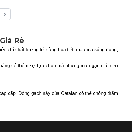
Giá Rẻ
êu chí chất lượng tốt cùng họa tiết, mẫu mã sống động,
h hàng có thêm sự lựa chọn mà những mẫu gạch lát nền
 cap cấp. Dòng gạch này của Catalan có thể chống thấm
ời.
g dụng đa dạng cho nhiều loại không gian khác nhau từ
oàn hảo cho công trình ấn tượng và rộng mở.
 Stone, Ice Age, Amazon,..mang đến vẻ đẹp hoàn hảo, tái