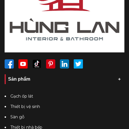
ưu đãi nhất các mẫu gạch lát nền Catalan 60x60 thời
thượng nhé!
Sản phẩm
Gạch ốp lát
Thiết bị vệ sinh
Sàn gỗ
Thiết bị nhà bếp