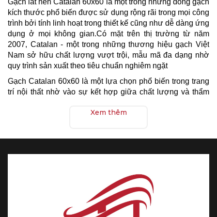
Gạch lát nền Catalan 60x60 là một trong những dòng gạch
kích thước phổ biến được sử dụng rộng rãi trong mọi công
trình bởi tính linh hoạt trong thiết kế cũng như dễ dàng ứng
dụng ở mọi không gian.Có mặt trên thị trường từ năm
2007, Catalan - một trong những thương hiệu gạch Việt
Nam sở hữu chất lượng vượt trội, mẫu mã đa dạng nhờ
quy trình sản xuất theo tiêu chuẩn nghiêm ngặt
Gạch Catalan 60x60 là một lựa chọn phổ biến trong trang
trí nội thất nhờ vào sự kết hợp giữa chất lượng và thẩm
mỹ. Với kích thước lớn 60x60 cm, loại gạch này mang lại
Xem thêm
cảm giác rộng rãi và hiện đại cho không gian sử dụng.
Chất liệu gạch Catalan được đánh giá cao nhờ độ bền,
khả năng chịu lực tốt, và bề mặt chống trơn trượt, phù hợp
cho cả không gian nội thất lẫn ngoại thất. Đặc biệt, gạch
Catalan có độ bóng và hoa văn tinh tế, đa dạng về màu
sắc, giúp người dùng dễ dàng phối hợp với các phong
cách thiết kế khác nhau. Giá thành hợp lý cũng là một ưu
điểm khiến gạch Catalan 60x60 trở thành sự lựa chọn
hàng đầu cho nhiều gia đình và dự án xây dựng.
Liên hệ ngay với showroom Hùng Lan để được báo giá